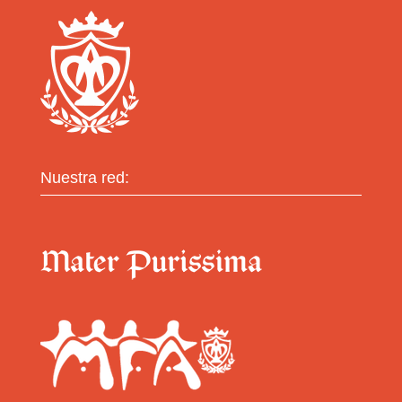
Nuestra red: