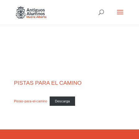
PISTAS PARA EL CAMINO
Pistas-para-el-camino
Descarga