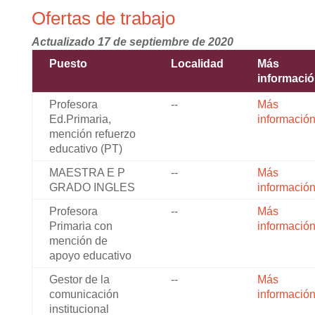
Ofertas de trabajo
Actualizado 17 de septiembre de 2020
Puesto
Localidad
Más
informaci
Profesora
--
Más
Ed.Primaria,
informació
mención refuerzo
educativo (PT)
MAESTRA E P
--
Más
GRADO INGLES
informació
Profesora
--
Más
Primaria con
informació
mención de
apoyo educativo
Gestor de la
--
Más
comunicación
informació
institucional