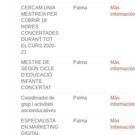
CERCAM UN/A
Palma
Más
MESTRE/A PER
informació
COBRIR 18
HORES
CONCERTADES
DURANT TOT
EL CURS 2020-
21
MESTRE DE
Palma
Más
SEGON CICLE
informació
D’EDUCACIÓ
INFANTIL
CONCERTAT
Coordinador de
Palma
Más
grup i activitats
informació
socioeducatives
ESPECIALISTA
Palma
Más
EN MARKETING
informació
DIGITAL