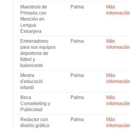
Maestro/a de
Palma
Más
Primaria con
informació
Mención en
Lengua
Extranjera
Entrenadores
Palma
Más
para sus equipos
informació
deportivos de
fútbol y
baloncesto
Mestra
Palma
Más
d'educació
informació
Infantil
Beca
Palma
Más
Comarketing y
informació
Publicidad
Redactor con
Palma
Más
diseño gráfico
informació