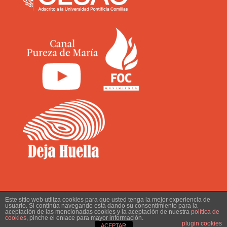
Este sitio web utiliza cookies para que usted tenga la mejor experiencia de
usuario. Si continúa navegando está dando su consentimiento para la
aceptación de las mencionadas cookies y la aceptación de nuestra
política de
cookies
, pinche el enlace para mayor información.
POLÍTICA DE PRIVACIDAD
plugin cookies
ACEPTAR