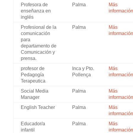
Profesora de
Palma
Más
enseñanza en
informació
inglés
Profesional de la
Palma
Más
comunicación
informació
para
departamento de
Comunicación y
prensa.
profesor de
Inca y Pto.
Más
Pedagogía
Pollença
informació
Terapeutica
Social Media
Palma
Más
Manager
informació
English Teacher
Palma
Más
informació
Educador/a
Palma
Más
infantil
informació