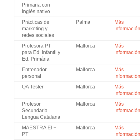
Primaria con
Inglés nativo
Prácticas de
Palma
Más
marketing y
informació
redes sociales
Profesora PT
Mallorca
Más
para Ed. Infantil y
informació
Ed. Primária
Entrenador
Mallorca
Más
personal
informació
QA Tester
Mallorca
Más
informació
Profesor
Mallorca
Más
Secundaria
informació
Lengua Catalana
MAESTRA EI +
Mallorca
Más
PT
informació