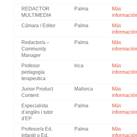
REDACTOR
Palma
Más
MULTIMEDIA
informació
Cámara / Editor
Palma
Más
informació
Redactor/a –
Palma
Más
Community
informació
Manager
Profesor
Inca
Más
pedagogía
informació
terapeutica
Junior Product
Mallorca
Más
Content
informació
Especialista
Palma
Más
d'anglès i tutor
informació
d'EP
Profesor/a Ed.
Palma
Más
Infantil o Ed.
informació